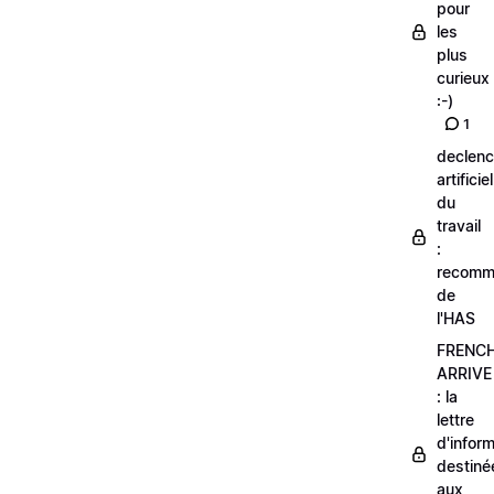
pour
les
plus
curieux
:-)
1
declen
artificiel
du
travail
:
recomm
de
l'HAS
FRENC
ARRIVE
: la
lettre
d'infor
destiné
aux