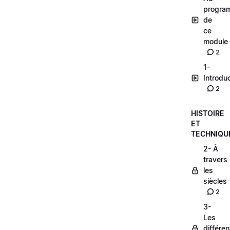
progra
de
ce
module
2
1-
Introdu
2
HISTOIRE
ET
TECHNIQU
2- À
travers
les
siècles
2
3-
Les
différe