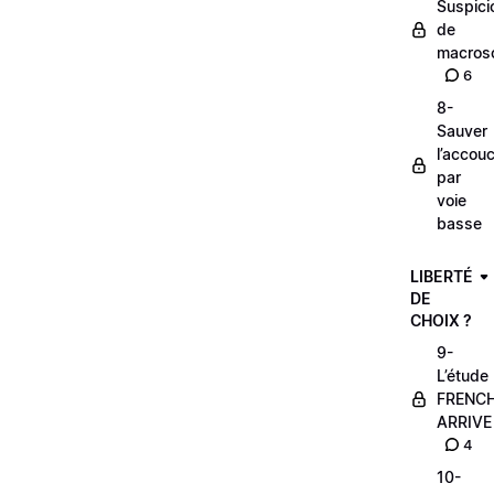
Suspici
de
macros
6
8-
Sauver
l’accou
par
voie
basse
LIBERTÉ
DE
CHOIX ?
9-
L’étude
FRENC
ARRIVE
4
10-