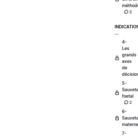
méthod
2
INDICATIO
...
4-
Les
grands
axes
de
décisio
5-
Sauvet
foetal
2
6-
Sauvet
materne
7-