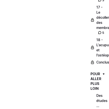
3
17 -
Le
décolle
des
membra
5
18 -
L'acupu
et
l'ostéop
Conclus
POUR
ALLER
PLUS
LOIN
Des
études
...