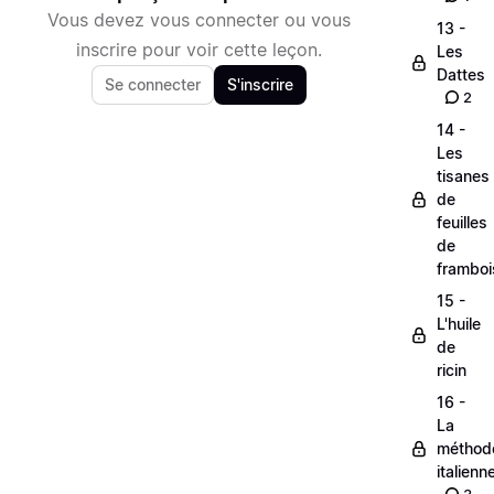
Vous devez vous connecter ou vous
13 -
inscrire pour voir cette leçon.
Les
Dattes
Se connecter
S'inscrire
2
14 -
Les
tisanes
de
feuilles
de
framboi
15 -
L'huile
de
ricin
16 -
La
méthod
italienn