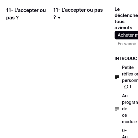
Le
11- L'accepter ou pas
11- L'accepter ou
déclench
?
pas ?
tous
azimuts
Acheter m
En savoir 
INTRODUC
Petite
réflexio
personn
1
Au
progra
de
ce
module
0-
Au