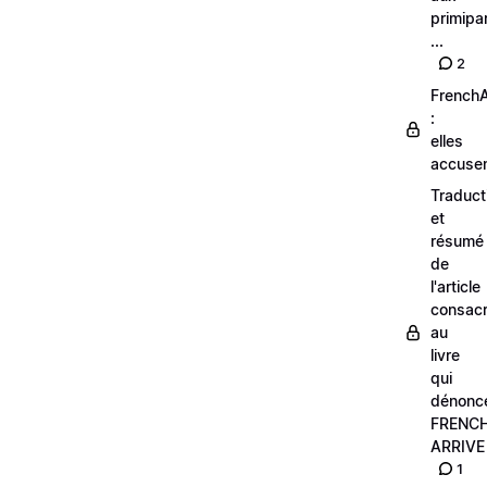
primipa
...
2
FrenchA
:
elles
accusen
Traduct
et
résumé
de
l'article
consac
au
livre
qui
dénonc
FRENC
ARRIVE
1