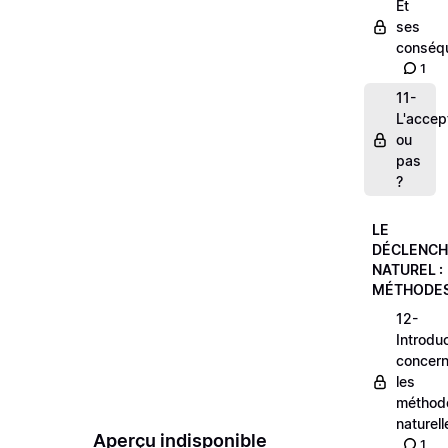
Et
ses
consé
1
11-
L'accep
ou
pas
?
LE
DÉCLENC
NATUREL :
MÉTHODE
12-
Introdu
concern
les
méthod
naturell
Aperçu indisponible
1