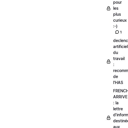
pour
les
plus
curieux
:-)
1
declen
artificiel
du
travail
:
recomm
de
l'HAS
FRENC
ARRIVE
: la
lettre
d'infor
destiné
aux