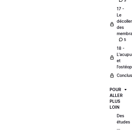
3
17 -
Le
décolle
des
membra
5
18 -
L'acupu
et
l'ostéop
Conclus
POUR
ALLER
PLUS
LOIN
Des
études
...