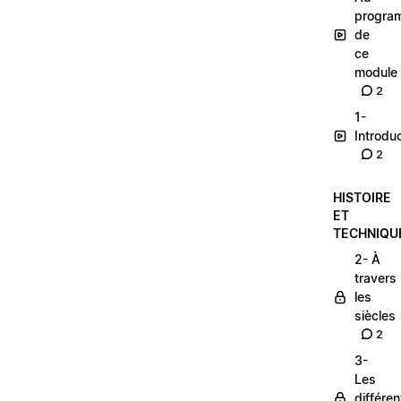
progra
de
ce
module
2
1-
Introdu
2
HISTOIRE
ET
TECHNIQU
2- À
travers
les
siècles
2
3-
Les
différe