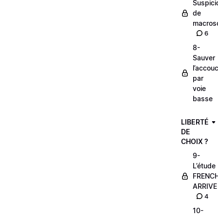
Suspici
de
macros
6
8-
Sauver
l’accou
par
voie
basse
LIBERTÉ
DE
CHOIX ?
9-
L’étude
FRENC
ARRIVE
4
10-