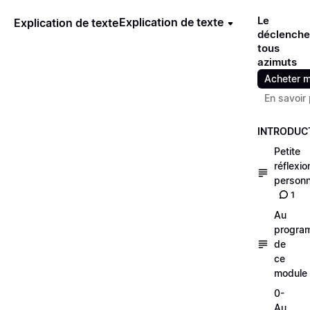
Le
Explication de texte
Explication de texte
déclench
tous
azimuts
Acheter m
En savoir 
INTRODUC
Petite
réflexio
personn
1
Au
progra
de
ce
module
0-
Au