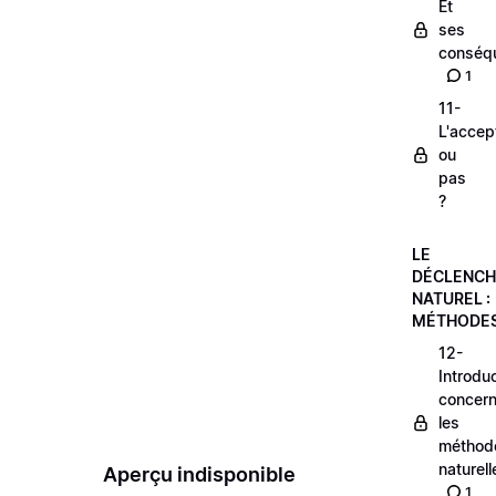
Et
ses
consé
1
11-
L'accep
ou
pas
?
LE
DÉCLENC
NATUREL :
MÉTHODE
12-
Introdu
concern
les
méthod
naturell
Aperçu indisponible
1