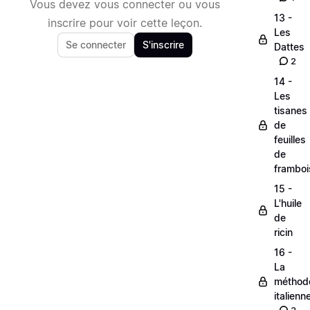
Vous devez vous connecter ou vous
13 -
inscrire pour voir cette leçon.
Les
Se connecter
S'inscrire
Dattes
2
14 -
Les
tisanes
de
feuilles
de
framboi
15 -
L'huile
de
ricin
16 -
La
méthod
italienn