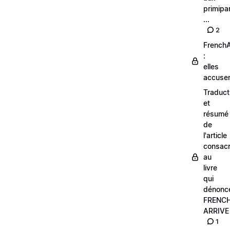
primipa
...
2
FrenchA
:
elles
accusen
Traduct
et
résumé
de
l'article
consac
au
livre
qui
dénonc
FRENC
ARRIVE
1