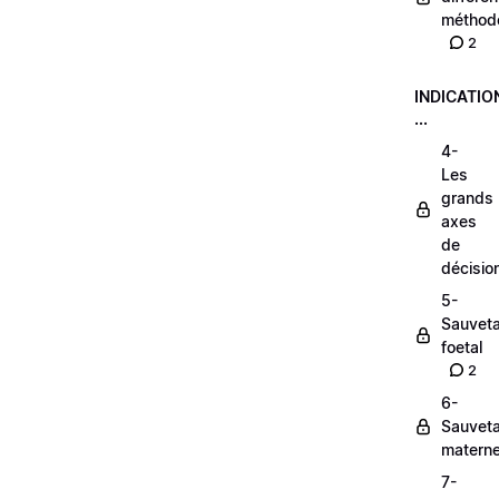
méthod
2
INDICATIO
...
4-
Les
grands
axes
de
décisio
5-
Sauvet
foetal
2
6-
Sauvet
materne
7-