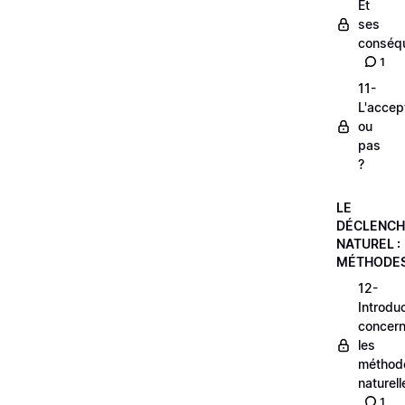
Et
ses
consé
1
11-
L'accep
ou
pas
?
LE
DÉCLENC
NATUREL :
MÉTHODE
12-
Introdu
concern
les
méthod
naturell
1