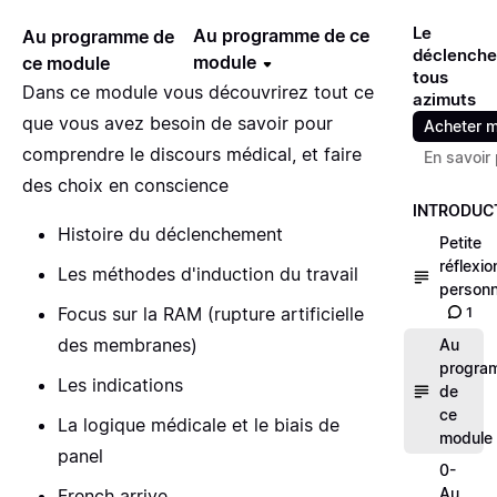
Le
Au programme de ce
Au programme de
déclench
module
ce module
tous
Dans ce module vous découvrirez tout ce
azimuts
que vous avez besoin de savoir pour
Acheter m
comprendre le discours médical, et faire
En savoir 
des choix en conscience
INTRODUC
Histoire du déclenchement
Petite
réflexio
Les méthodes d'induction du travail
personn
Focus sur la RAM (rupture artificielle
1
des membranes)
Au
progra
Les indications
de
ce
La logique médicale et le biais de
module
panel
0-
Au
French arrive