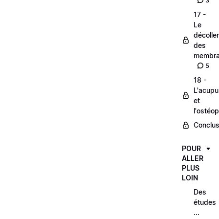
3
17 -
Le
décolle
des
membra
5
18 -
L'acupu
et
l'ostéop
Conclus
POUR
ALLER
PLUS
LOIN
Des
études
...