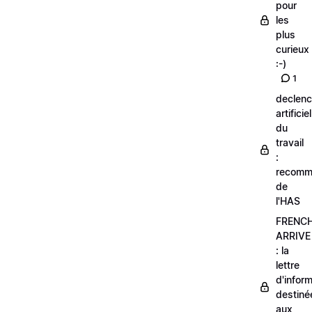
pour
les
plus
curieux
:-)
1
declen
artificiel
du
travail
:
recomm
de
l'HAS
FRENC
ARRIVE
: la
lettre
d'infor
destiné
aux