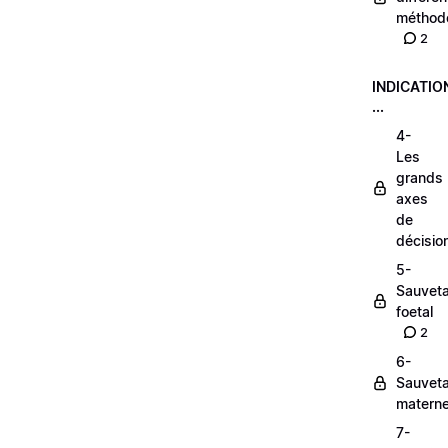
méthod
2
INDICATIO
...
4-
Les
grands
axes
de
décisio
5-
Sauvet
foetal
2
6-
Sauvet
materne
7-