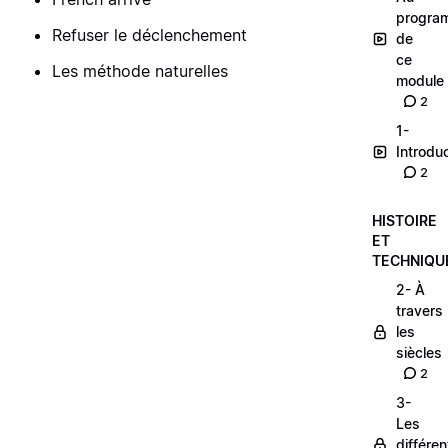
progra
Refuser le déclenchement
de
ce
Les méthode naturelles
module
2
1-
Introdu
2
HISTOIRE
ET
TECHNIQU
2- À
travers
les
siècles
2
3-
Les
différe