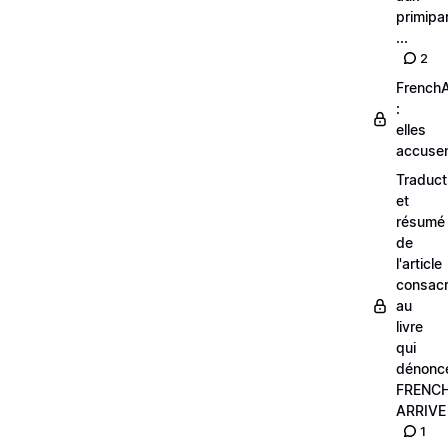
primipa
...
2
FrenchA
:
elles
accusen
Traduct
et
résumé
de
l'article
consac
au
livre
qui
dénonc
FRENC
ARRIVE
1