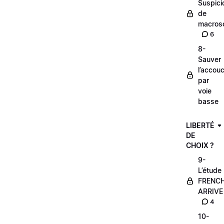
Suspici
de
macros
6
8-
Sauver
l’accou
par
voie
basse
LIBERTÉ
DE
CHOIX ?
9-
L’étude
FRENC
ARRIVE
4
10-